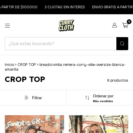
PARTIR DE $100000
3 CUOTAS SIN INTERES
ENVIO GRATIS A PARTIR 
0
Inicio
>
CROP TOP
>
breadcrumbs.remera-curry-vibe-oversize-blanca-
amarilla
CROP TOP
6 productos
Ordenar por:
Filtrar
Más vendidos