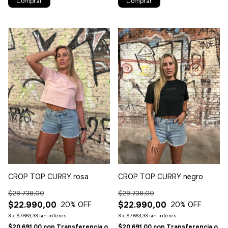
Comprar
Comprar
CROP TOP CURRY rosa
CROP TOP CURRY negro
$28.738,00
$28.738,00
$22.990,00
$22.990,00
20
% OFF
20
% OFF
3
x
$7.663,33
sin interés
3
x
$7.663,33
sin interés
$20.691,00
con
Transferencia o
$20.691,00
con
Transferencia o