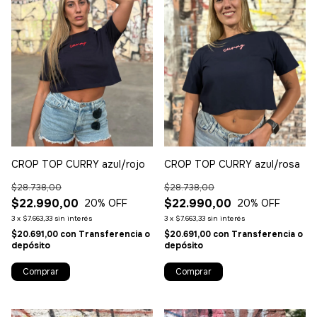
CROP TOP CURRY azul/rojo
CROP TOP CURRY azul/rosa
$28.738,00
$28.738,00
$22.990,00
$22.990,00
20
% OFF
20
% OFF
3
x
$7.663,33
sin interés
3
x
$7.663,33
sin interés
$20.691,00
con
Transferencia o
$20.691,00
con
Transferencia o
depósito
depósito
Comprar
Comprar