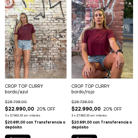
CROP TOP CURRY
CROP TOP CURRY
bordo/azul
bordo/rojo
$28.738,00
$28.738,00
$22.990,00
$22.990,00
20
% OFF
20
% OFF
3
x
$7.663,33
sin interés
3
x
$7.663,33
sin interés
$20.691,00
con
Transferencia o
$20.691,00
con
Transferencia o
depósito
depósito