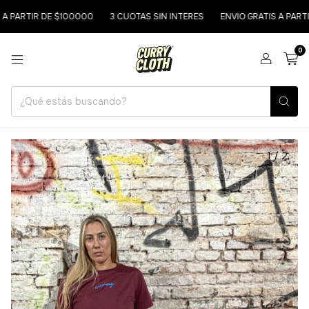
 PARTIR DE $100000
3 CUOTAS SIN INTERES
ENVIO GRATIS A PARTIR
0
1
/
2