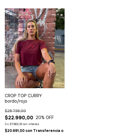
CROP TOP CURRY
bordo/rojo
$28.738,00
$22.990,00
20
% OFF
3
x
$7.663,33
sin interés
$20.691,00
con
Transferencia o