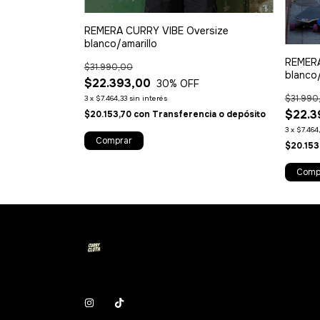
REMERA CURRY VIBE Oversize
blanco/amarillo
ersize
REMERA
$31.990,00
blanco
$22.393,00
30
% OFF
$31.990
3
x
$7.464,33
sin interés
$22.3
$20.153,70
con
Transferencia o depósito
3
x
$7.464
Comprar
cia o depósito
$20.153
Comp