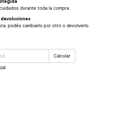
otegida
cuidados durante toda la compra.
 devoluciones
sta, podés cambiarlo por otro o devolverlo.
:
Cambiar CP
Calcular
tal