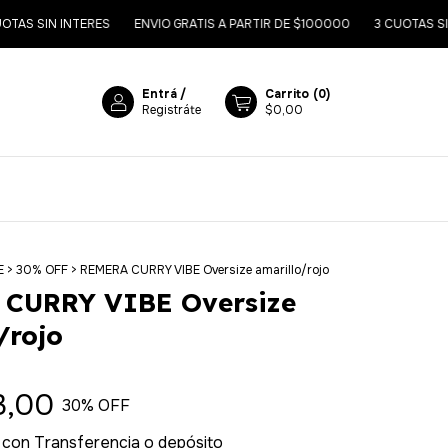
INTERES
ENVIO GRATIS A PARTIR DE $100000
3 CUOTAS SIN INTERES
Entrá
/
Carrito
(
0
)
Registráte
$0,00
E
>
30% OFF
>
REMERA CURRY VIBE Oversize amarillo/rojo
CURRY VIBE Oversize
/rojo
3,00
30
% OFF
0
con
Transferencia o depósito