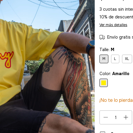
3
cuotas sin int
10% de descuen
Ver más detalles
Envío gratis
Talle:
M
M
L
XL
Color:
Amarillo
¡No te lo pierda