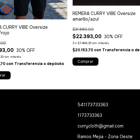
REMERA CURRY VIBE Oversize
amarillo/azul
 CURRY VIBE Oversize
$31.990,00
/rojo
$22.393,00
30
% OFF
,00
3
x
$7.464,33
sin interés
93,00
30
% OFF
$20.153,70
con
Transferencia o de
,33
sin interés
Comprar
,70
con
Transferencia o depósito
rar
541173733363
1173733363
currycloth@gmail.com
Ramos Mejia - Zona Oeste