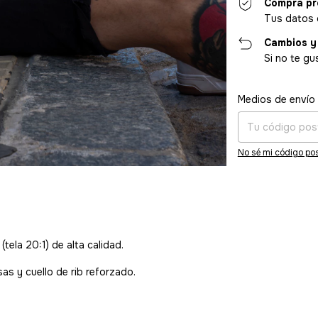
Compra pr
Tus datos 
Cambios y
Si no te gu
Entregas para el CP
Medios de envío
No sé mi código pos
ela 20:1) de alta calidad.
as y cuello de rib reforzado.