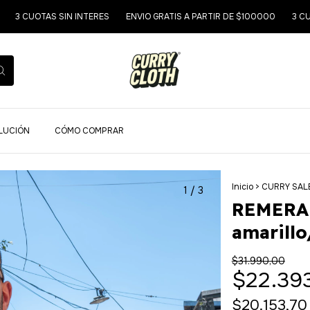
AS SIN INTERES
ENVIO GRATIS A PARTIR DE $100000
3 CUOTAS SIN 
OLUCIÓN
CÓMO COMPRAR
Inicio
>
CURRY SAL
1
/
3
REMERA 
amarillo
$31.990,00
$22.39
$20.153,7