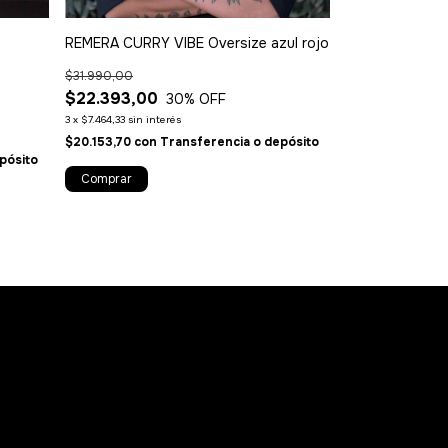
REMERA CURRY VIBE Oversize azul rojo
$31.990,00
REMERA CURRY 
$22.393,00
30
% OFF
$31.990,00
3
x
$7.464,33
sin interés
$22.393,00
$20.153,70
con
Transferencia o depósito
pósito
3
x
$7.464,33
sin inte
Comprar
$20.153,70
con
T
Comprar