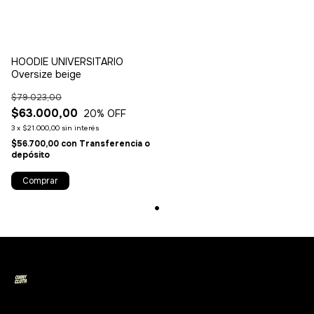
HOODIE UNIVERSITARIO
Oversize beige
$79.023,00
$63.000,00
20
% OFF
3
x
$21.000,00
sin interés
$56.700,00
con
Transferencia o
depósito
Comprar