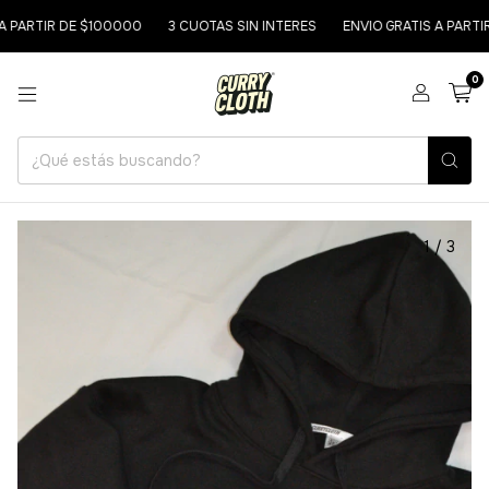
ARTIR DE $100000
3 CUOTAS SIN INTERES
ENVIO GRATIS A PARTIR D
0
1
/
3